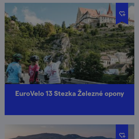
EuroVelo 13 Stezka Železné opony