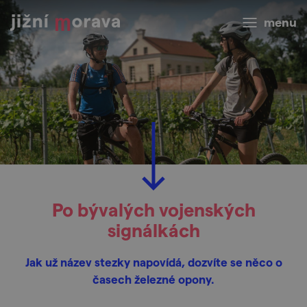
menu
Po bývalých vojenských
signálkách
Jak už název stezky napovídá, dozvíte se něco o
časech železné opony.