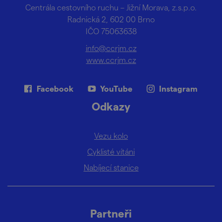
Centrála cestovního ruchu – Jižní Morava, z.s.p.o.
Radnická 2, 602 00 Brno
IČO 75063638
info@ccrjm.cz
www.ccrjm.cz
Facebook
YouTube
Instagram
Odkazy
Vezu kolo
Cyklisté vítáni
Nabíjecí stanice
Partneři