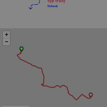
typ trasy
liniová
+
−