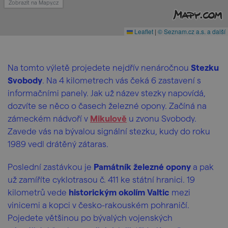
Zobrazit na Mapy.cz
Leaflet
|
© Seznam.cz a.s. a další
Na tomto výletě projedete nejdřív nenáročnou
Stezku
Svobody
. Na 4 kilometrech vás čeká 6 zastavení s
informačními panely. Jak už název stezky napovídá,
dozvíte se něco o časech železné opony. Začíná na
zámeckém nádvoří v
Mikulově
u zvonu Svobody.
Zavede vás na bývalou signální stezku, kudy do roku
1989 vedl drátěný zátaras.
Poslední zastávkou je
Památník železné opony
a pak
už zamíříte cyklotrasou č. 411 ke státní hranici. 19
kilometrů vede
historickým okolím Valtic
mezi
vinicemi a kopci v česko-rakouském pohraničí.
Pojedete většinou po bývalých vojenských