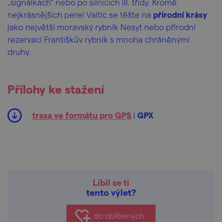
„signálkách“ nebo po silnicích III. třídy. Kromě
nejkrásnějších perel Valtic se těšte na
přírodní krásy
jako největší moravský rybník Nesyt nebo přírodní
rezervaci Františkův rybník s mnoha chráněnými
druhy.
Přílohy ke stažení
trasa ve formátu pro GPS
|
GPX
Líbil se ti
tento výlet?
do oblíbených