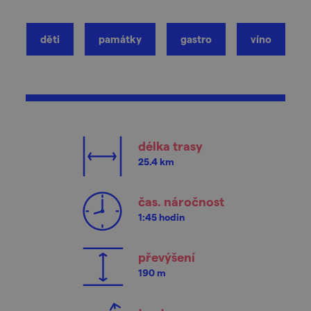
děti
památky
gastro
víno
délka trasy
25.4 km
čas. náročnost
1:45 hodin
převýšení
190 m