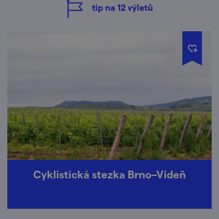
tip na
12
výletů
Cyklistická stezka Brno–Vídeň