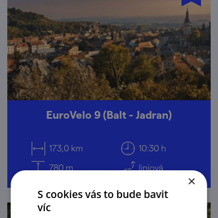
EuroVelo 9 (Balt - Jadran)
173,0 km
10:30 h
780 m
liniová
×
S cookies vás to bude bavit
víc