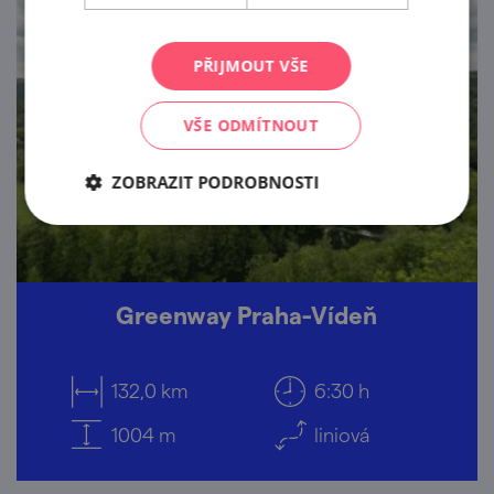
PŘIJMOUT VŠE
VŠE ODMÍTNOUT
ZOBRAZIT PODROBNOSTI
Greenway Praha-Vídeň
132,0 km
6:30 h
1004 m
liniová