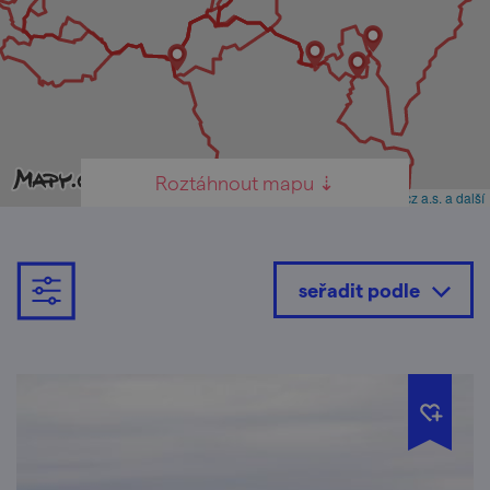
Roztáhnout mapu ⇣
Leaflet
|
© Seznam.cz a.s. a další
seřadit podle