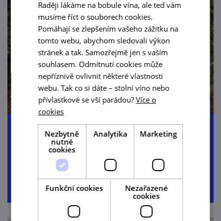
Raději lákáme na bobule vína, ale teď vám
musíme říct o souborech cookies.
Pomáhají se zlepšením vašeho zážitku na
tomto webu, abychom sledovali výkon
stránek a tak. Samozřejmě jen s vaším
souhlasem. Odmítnutí cookies může
nepříznivě ovlivnit některé vlastnosti
webu. Tak co si dáte – stolní víno nebo
přívlastkové se vší parádou?
Více o
cookies
Greenway Krakow-Morava-Vídeň
Nezbytně
Analytika
Marketing
nutné
cookies
135,0 km
6:30 h
972 m
liniová
Funkční cookies
Nezařazené
cookies