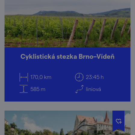
Cyklistická stezka Brno–Vídeň
170,0 km
23:45 h
585 m
liniová