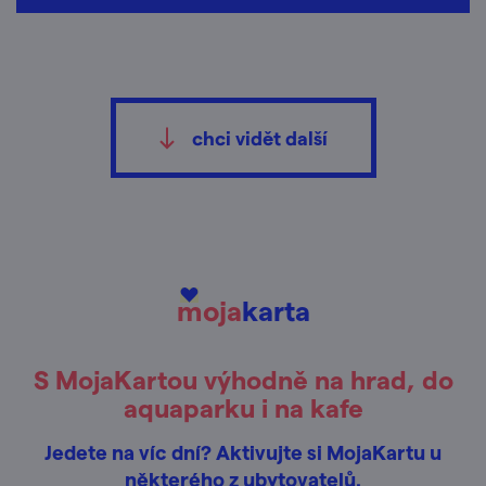
chci vidět další
moja
karta
S MojaKartou výhodně na hrad, do
aquaparku i na kafe
Jedete na víc dní? Aktivujte si MojaKartu u
některého z ubytovatelů.