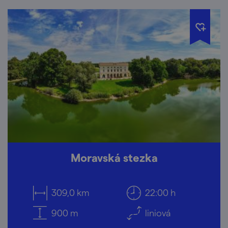
Moravská stezka
309,0 km
22:00 h
900 m
liniová