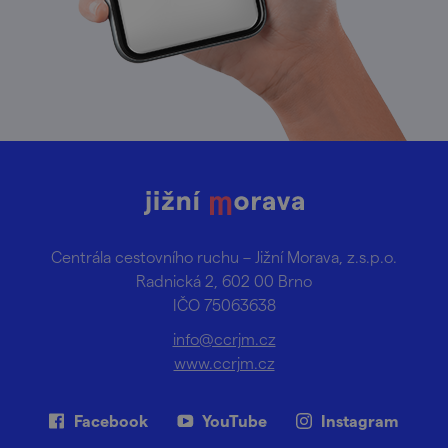
Centrála cestovního ruchu – Jižní Morava, z.s.p.o.
Radnická 2, 602 00 Brno
IČO 75063638
info@ccrjm.cz
www.ccrjm.cz
Facebook
YouTube
Instagram