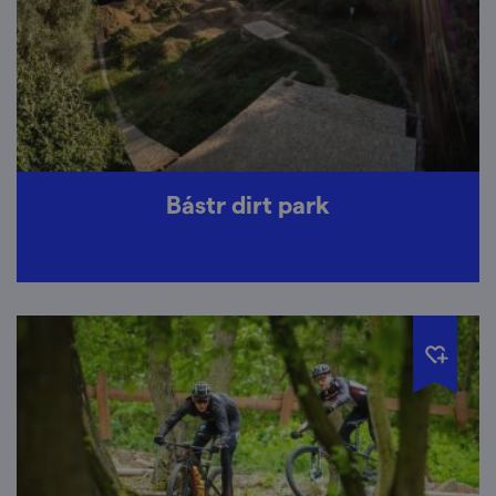
Bástr dirt park