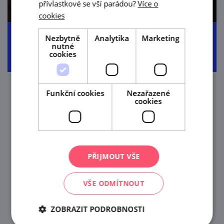
přívlastkové se vší parádou?
Více o
cookies
Bikepark pod Mostem
Nezbytně
Analytika
Marketing
nutné
cookies
Funkční cookies
Nezařazené
cookies
PŘIJMOUT VŠE
moja
karta
VŠE ODMÍTNOUT
S MojaKartou výhodně na hrad, do
ZOBRAZIT PODROBNOSTI
aquaparku i na kafe