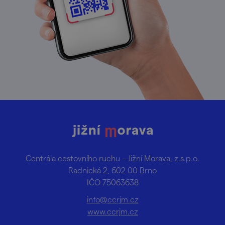
Centrála cestovního ruchu – Jižní Morava, z.s.p.o.
Radnická 2, 602 00 Brno
IČO 75063638
info@ccrjm.cz
www.ccrjm.cz