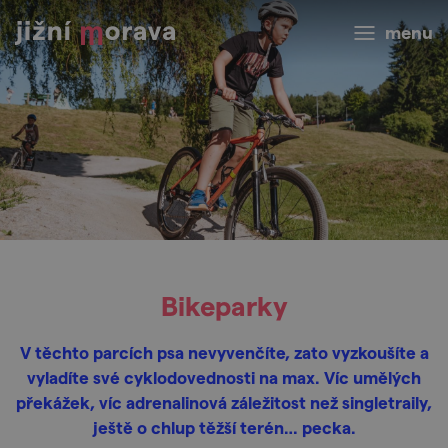
menu
Bikeparky
V těchto parcích psa nevyvenčíte, zato vyzkoušíte a
vyladíte své cyklodovednosti na max. Víc umělých
překážek, víc adrenalinová záležitost než singletraily,
ještě o chlup těžší terén… pecka.