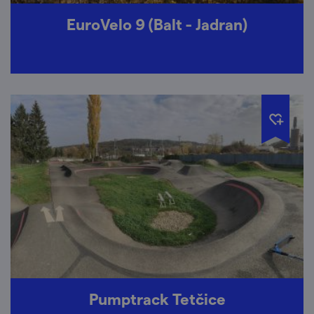
EuroVelo 9 (Balt - Jadran)
Pumptrack Tetčice