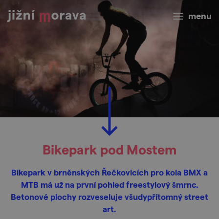
menu
Bikepark pod Mostem
Bikepark v brněnských Řečkovicích pro kola BMX a
MTB má už na první pohled freestylový šmrnc.
Betonové plochy rozveseluje všudypřítomný street
art.