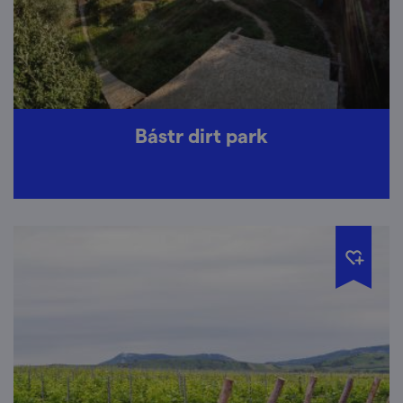
Bástr dirt park