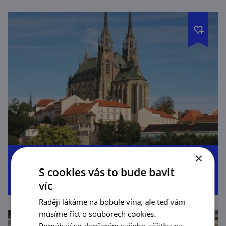
×
Pumptrack Brno Komárov
S cookies vás to bude bavit
víc
Raději lákáme na bobule vína, ale teď vám
musíme říct o souborech cookies.
Pomáhají se zlepšením vašeho zážitku na