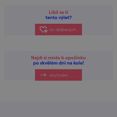
Líbil se ti
tento výlet?
do oblíbených
Najdi si místo k opočinku
po skvělém dni na kole!
ubytování