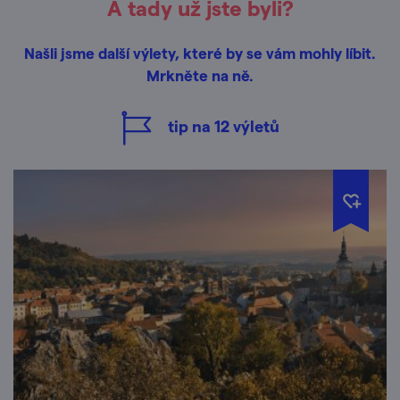
A tady už jste byli?
Našli jsme další výlety, které by se vám mohly líbit.
Mrkněte na ně.
tip na
12
výletů