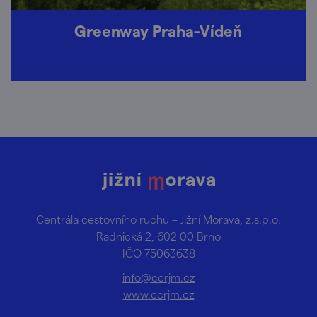
Greenway Praha-Vídeň
Centrála cestovního ruchu – Jižní Morava, z.s.p.o.
Radnická 2, 602 00 Brno
IČO 75063638
info@ccrjm.cz
www.ccrjm.cz