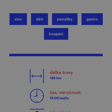
víno
děti
památky
gastro
koupání
délka trasy
189 km
čas. náročnost
12:00 hodin