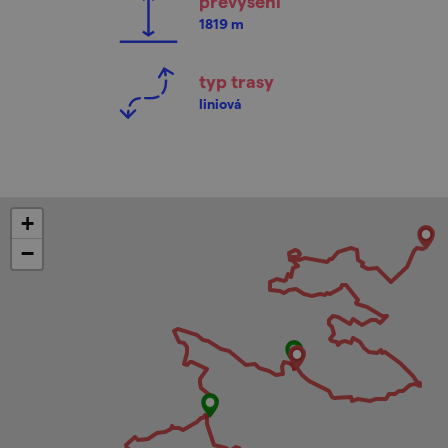
převýšení
1819 m
typ trasy
liniová
+
−