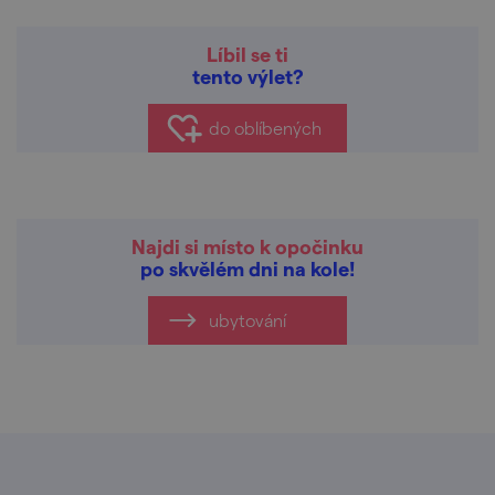
Líbil se ti
tento výlet?
do oblíbených
Najdi si místo k opočinku
po skvělém dni na kole!
ubytování