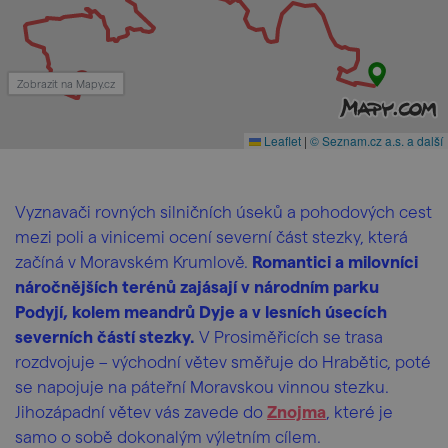
Zobrazit na Mapy.cz
Leaflet
|
© Seznam.cz a.s. a další
Vyznavači rovných silničních úseků a pohodových cest
mezi poli a vinicemi ocení severní část stezky, která
začíná v Moravském Krumlově.
Romantici a milovníci
náročnějších terénů zajásají v národním parku
Podyjí, kolem meandrů Dyje a v lesních úsecích
severních částí stezky.
V Prosiměřicích se trasa
rozdvojuje – východní větev směřuje do Hrabětic, poté
se napojuje na páteřní Moravskou vinnou stezku.
Jihozápadní větev vás zavede do
Znojma
, které je
samo o sobě dokonalým výletním cílem.