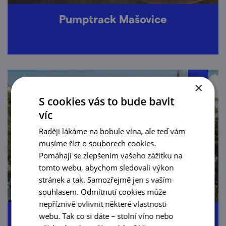
Pumptrack Mašovice
×
S cookies vás to bude bavit
víc
Raději lákáme na bobule vína, ale teď vám
musíme říct o souborech cookies.
Pomáhají se zlepšením vašeho zážitku na
tomto webu, abychom sledovali výkon
stránek a tak. Samozřejmě jen s vaším
souhlasem. Odmítnutí cookies může
nepříznivě ovlivnit některé vlastnosti
EuroVelo 13 Stezka Železné opony
webu. Tak co si dáte – stolní víno nebo