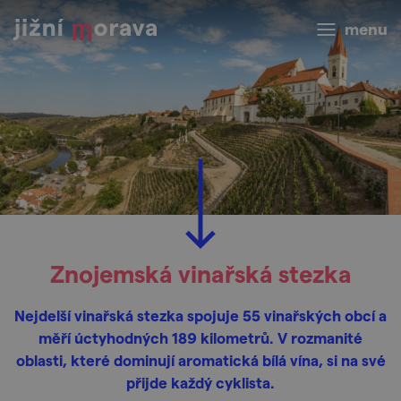
menu
Znojemská vinařská stezka
Nejdelší vinařská stezka spojuje 55 vinařských obcí a
měří úctyhodných 189 kilometrů. V rozmanité
oblasti, které dominují aromatická bílá vína, si na své
přijde každý cyklista.