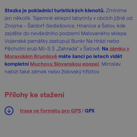
Stezka je pokladnicí turistických klenotů.
Zmíníme
jen několik. Tajemné sklepní labyrinty v obcích jižně od
Znojma – Šaldorf-Sedlešovice, Hnanice a Šatov, kde
zajděte do nevšedního podzemí Malovaného sklepa.
Vojenské památky zastupují Bunkr Na Hrázi nebo
Pěchotní srub MJ–S 3 „Zahrada“ v Šatově.
Na
zámku v
Moravském Krumlově
máte šanci po letech vidět
kompletní
Muchovu Slovanskou epopej
. Miroslav
nabízí také zámek nebo židovský hřbitov.
Přílohy ke stažení
trasa ve formátu pro GPS
|
GPX