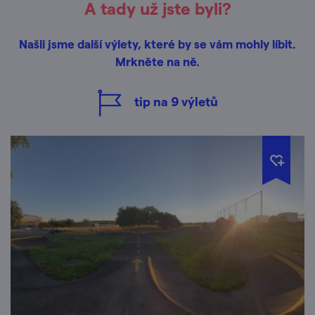
A tady už jste byli?
Našli jsme další výlety, které by se vám mohly líbit.
Mrkněte na ně.
tip na
9
výletů