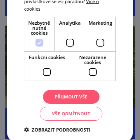
přívlastkové se vší parádou?
Více o
cookies
Nezbytně
Analytika
Marketing
nutné
cookies
Funkční cookies
Nezařazené
cookies
PŘIJMOUT VŠE
VŠE ODMÍTNOUT
Okruh národním parkem Podyjí
ZOBRAZIT PODROBNOSTI