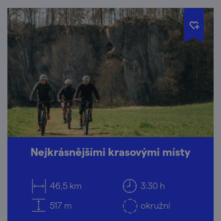
Nejkrásnějšími krasovými místy
46,5 km
3:30 h
517 m
okružní