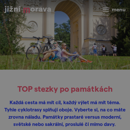
menu
TOP stezky po památkách
Každá cesta má mít cíl, každý výlet má mít téma.
Tyhle cyklotrasy splňují oboje. Vyberte si, na co máte
zrovna náladu. Památky prastaré versus moderní,
světské nebo sakrální, proslulé či mimo davy.