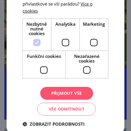
přívlastkové se vší parádou?
Více o
cookies
Nezbytně
Analytika
Marketing
nutné
cookies
Funkční cookies
Nezařazené
cookies
Krajem vína a Maryši
PŘIJMOUT VŠE
57,0 km
4:00 h
381 m
liniová
VŠE ODMÍTNOUT
ZOBRAZIT PODROBNOSTI