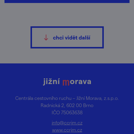
chci vidět další
Centrála cestovního ruchu – Jižní Morava, z.s.p.o.
Radnická 2, 602 00 Brno
IČO 75063638
info@ccrjm.cz
www.ccrjm.cz