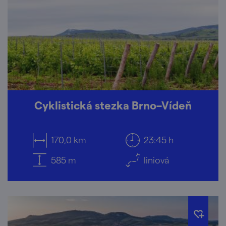
Cyklistická stezka Brno–Vídeň
170,0 km
23:45 h
585 m
liniová