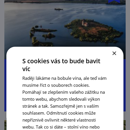
×
S cookies vás to bude bavit
Kolem Novomlýnských nádrží
víc
Raději lákáme na bobule vína, ale teď vám
musíme říct o souborech cookies.
25,8 km
2:00 h
Pomáhají se zlepšením vašeho zážitku na
130 m
okružní
tomto webu, abychom sledovali výkon
stránek a tak. Samozřejmě jen s vaším
souhlasem. Odmítnutí cookies může
nepříznivě ovlivnit některé vlastnosti
webu. Tak co si dáte – stolní víno nebo