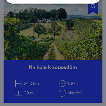
Na kole k sousedům
24,0 km
1:30 h
99 m
okružní