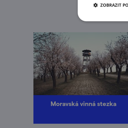
Našl
ZOBRAZIT P
Moravská vinná stezka