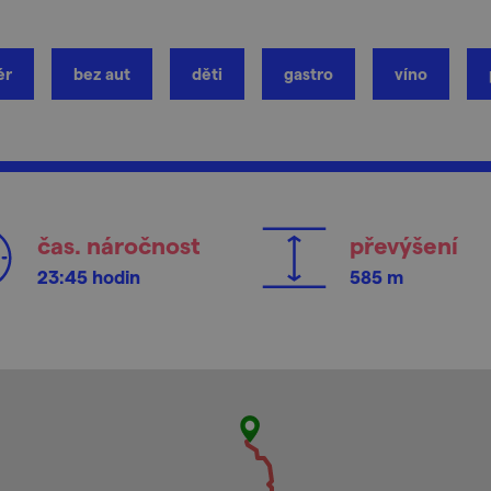
ér
bez aut
děti
gastro
víno
čas. náročnost
převýšení
23:45 hodin
585 m