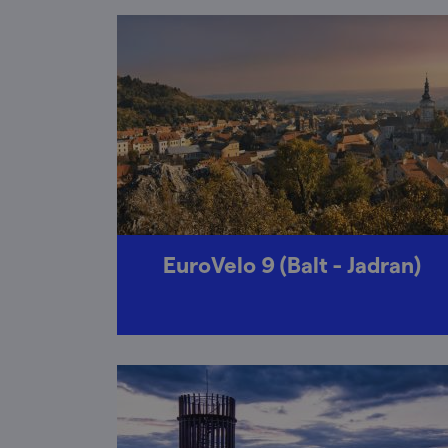
EuroVelo 9 (Balt - Jadran)