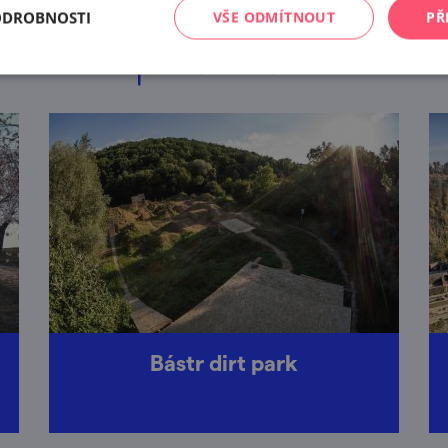
i jsme další výlety, které by se vám mohly líbit. Mrkněte n
ODROBNOSTI
VŠE ODMÍTNOUT
PŘ
tip na
12
výletů
Bástr dirt park