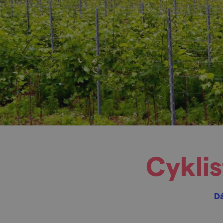
Cykli
Dá