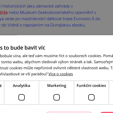
 i historických jako zámecké zahrady v
drže
nebo Muzeum československého opevnění v
ya vede po mezinárodní dálkové trase Eurovelo 5 do
ž do Vídně s napojením na Dunajskou stezku.
s to bude bavit víc
 bobule vína, ale teď vám musíme říct o souborech cookies. Pomá
a tomto webu, abychom sledovali výkon stránek a tak. Samozřejm
utí cookies může nepříznivě ovlivnit některé vlastnosti webu. Ta
přívlastkové se vší parádou?
Více o cookies
é
Analytika
Marketing
Funkční cookies
A tady už jste byli?