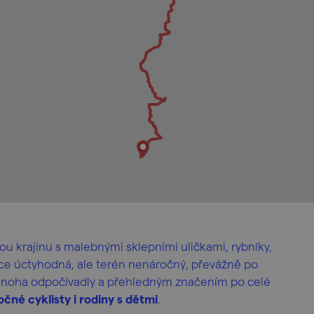
ou krajinu s malebnými sklepními uličkami, rybníky,
sice úctyhodná, ale terén nenáročný, převážně po
mnoha odpočívadly a přehledným značením po celé
čné cyklisty i rodiny s dětmi
.