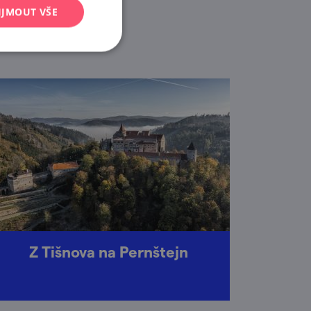
a ně.
IJMOUT VŠE
Z Tišnova na Pernštejn