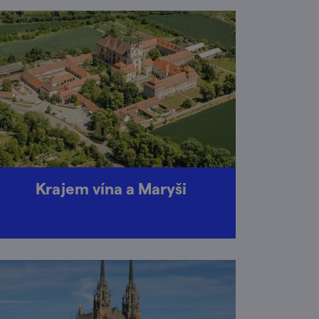
Krajem vína a Maryši