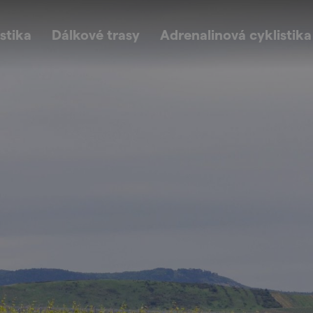
stika
Dálkové trasy
Adrenalinová cyklistika