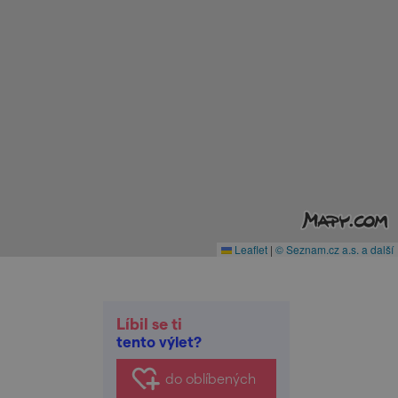
Leaflet
|
© Seznam.cz a.s. a další
Líbil se ti
tento výlet?
do oblíbených