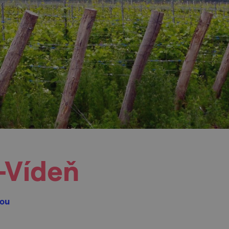
–Vídeň
kou