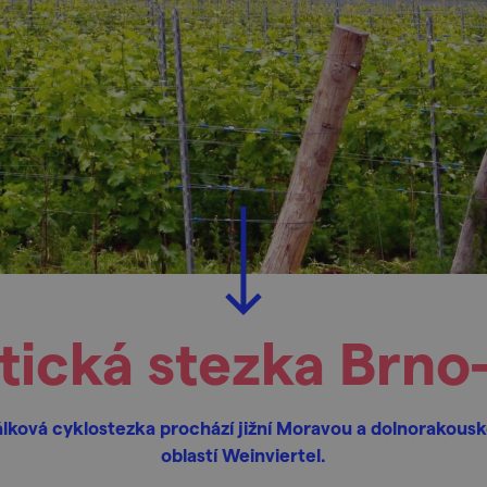
stická stezka Brno
lková cyklostezka prochází jižní Moravou a dolnorakous
oblastí Weinviertel.