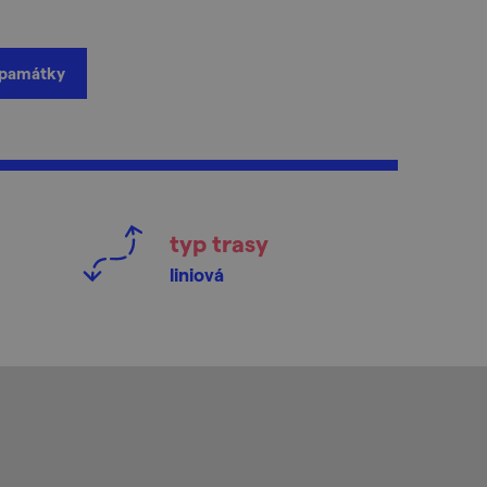
památky
typ trasy
liniová