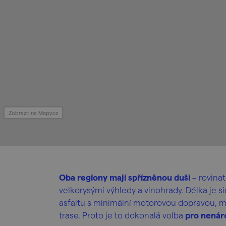
Zobrazit na Mapy.cz
Oba regiony mají spřízněnou duši
– rovinat
velkorysými výhledy a vinohrady. Délka je 
asfaltu s minimální motorovou dopravou, 
trase. Proto je to dokonalá volba
pro nenáro