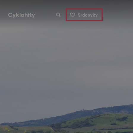
Cyklohity
Srdcovky