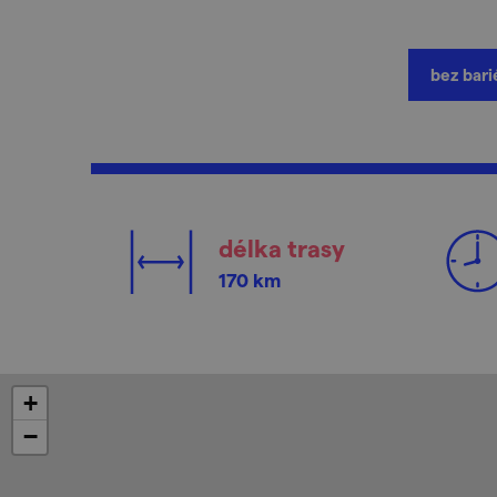
bez bari
délka trasy
170 km
+
−