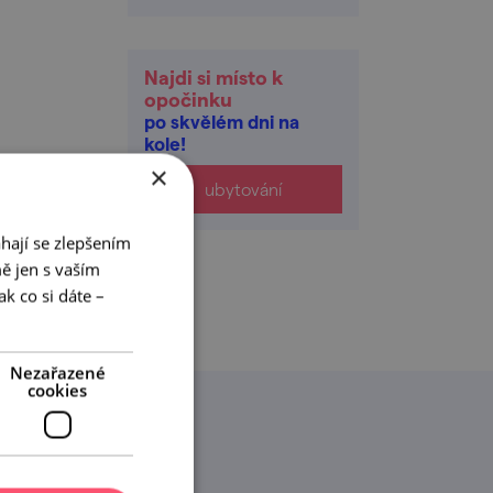
Najdi si místo k
opočinku
po skvělém dni na
kole!
×
ubytování
hají se zlepšením
ě jen s vaším
k co si dáte –
Nezařazené
cookies