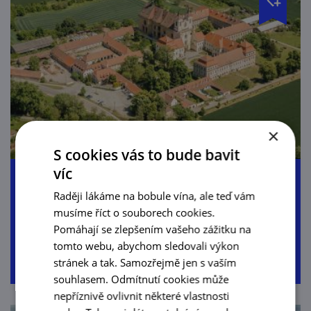
×
S cookies vás to bude bavit
víc
Krajem vína a Maryši
Raději lákáme na bobule vína, ale teď vám
musíme říct o souborech cookies.
57,0 km
4:00 h
Pomáhají se zlepšením vašeho zážitku na
tomto webu, abychom sledovali výkon
381 m
liniová
stránek a tak. Samozřejmě jen s vaším
souhlasem. Odmítnutí cookies může
nepříznivě ovlivnit některé vlastnosti