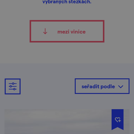
vybraných stezkách.
mezi vinice
seřadit podle