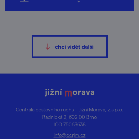
chci vidět další
Centrála cestovního ruchu – Jižní Morava, z.s.p.o.
Radnická 2, 602 00 Brno
IČO 75063638
info@ccrjm.cz