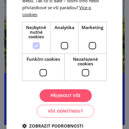
webu. Tak co si dáte – stolní víno nebo
přívlastkové se vší parádou?
Více o
cookies
Nezbytně
Analytika
Marketing
nutné
cookies
Funkční cookies
Nezařazené
cookies
Na kole k sousedům
PŘIJMOUT VŠE
24,0 km
1:30 h
VŠE ODMÍTNOUT
99 m
okružní
ZOBRAZIT PODROBNOSTI