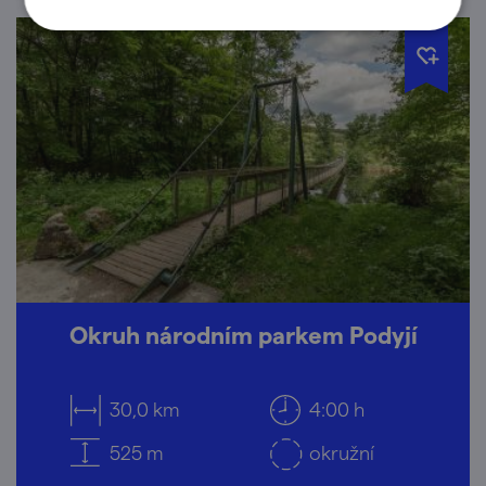
Okruh národním parkem Podyjí
30,0 km
4:00 h
525 m
okružní