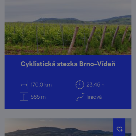
Cyklistická stezka Brno–Vídeň
170,0 km
23:45 h
585 m
liniová