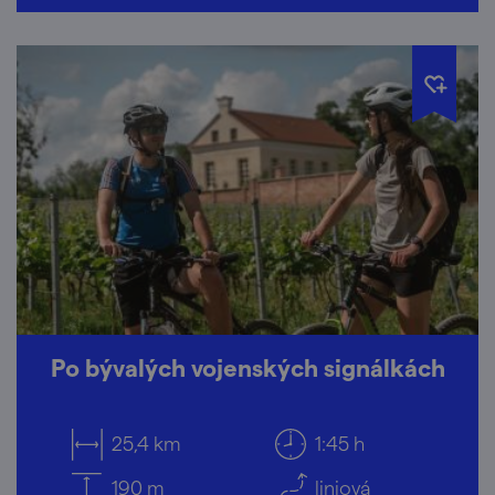
Po bývalých vojenských signálkách
25,4 km
1:45 h
190 m
liniová