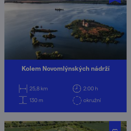
Kolem Novomlýnských nádrží
25,8 km
2:00 h
130 m
okružní