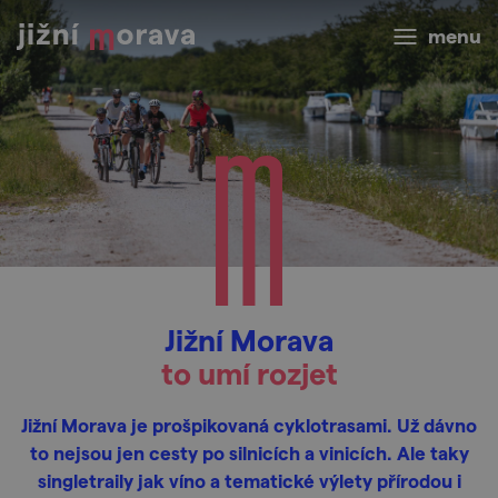
menu
Jižní Morava
to umí rozjet
Jižní Morava je prošpikovaná cyklotrasami. Už dávno
to nejsou jen cesty po silnicích a vinicích. Ale taky
singletraily jak víno a tematické výlety přírodou i