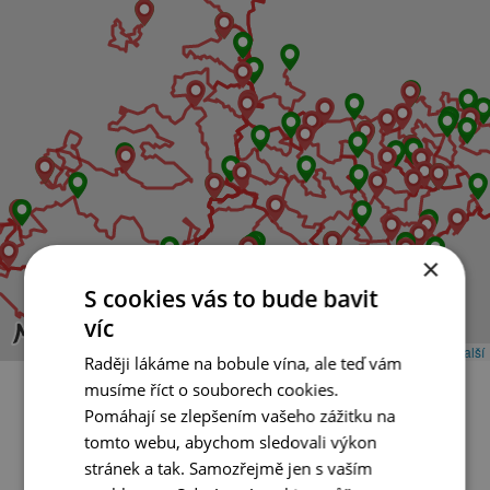
×
S cookies vás to bude bavit
víc
Roztáhnout mapu ⇣
Leaflet
|
© Seznam.cz a.s. a další
Raději lákáme na bobule vína, ale teď vám
musíme říct o souborech cookies.
Pomáhají se zlepšením vašeho zážitku na
Objevte ty nejlepší cyklovýlety na
tomto webu, abychom sledovali výkon
stránek a tak. Samozřejmě jen s vaším
jižní Moravě!