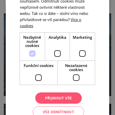
souhlasem. Odmítnutí cookies může
nepříznivě ovlivnit některé vlastnosti
webu. Tak co si dáte – stolní víno nebo
přívlastkové se vší parádou?
Více o
cookies
Nezbytně
Analytika
Marketing
nutné
cookies
Nej cyklotrasy k vodě
Funkční cookies
Nezařazené
cookies
PŘIJMOUT VŠE
VŠE ODMÍTNOUT