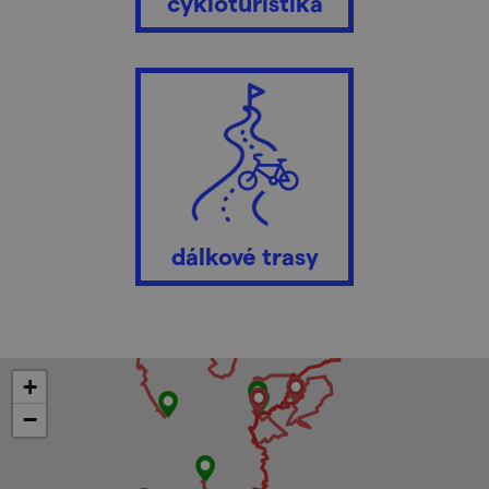
cykloturistika
dálkové trasy
+
−