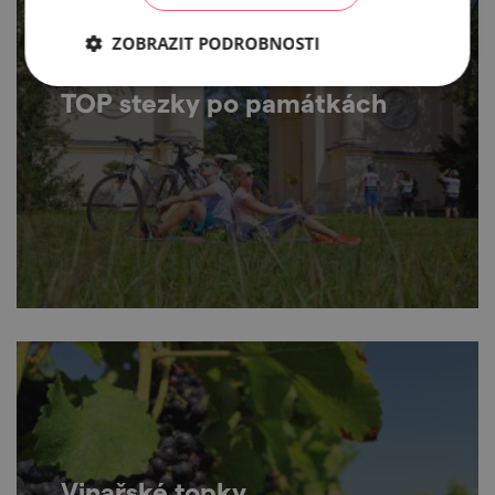
ZOBRAZIT PODROBNOSTI
TOP stezky po památkách
Vinařské topky