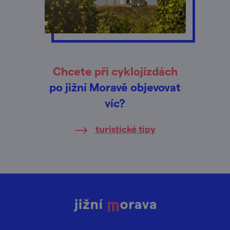
Chcete při cyklojízdách
po jižní Moravě objevovat
víc?
turistické tipy